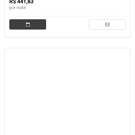
R$ 441,83
por noite