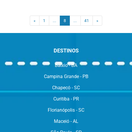
(current)
«
1
...
8
...
41
»
DESTINOS
Baixio - BA
Campina Grande - PB
Chapecó - SC
Curitiba - PR
Florianópolis - SC
Maceió - AL