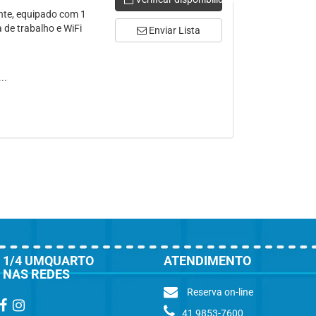
nte, equipado com 1
a de trabalho e WiFi
Enviar Lista
..
1/4 UMQUARTO
ATENDIMENTO
NAS REDES
Reserva on-line
41 9853-7600