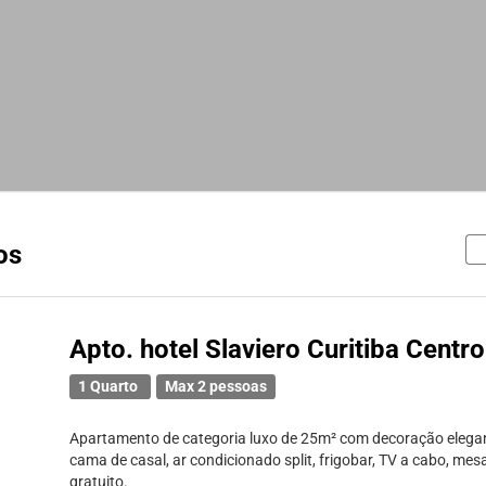
os
Apto. hotel Slaviero Curitiba Centro
1 Quarto
Max 2 pessoas
Apartamento de categoria luxo de 25m² com decoração elega
cama de casal, ar condicionado split, frigobar, TV a cabo, mes
gratuito.