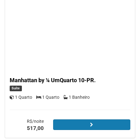
Manhattan by ¼ UmQuarto 10-PR.
Suíte
1 Quarto
1 Quarto
1 Banheiro
R$/noite
517,00