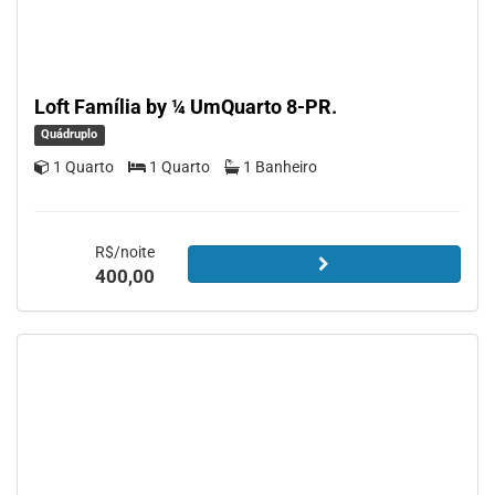
Loft Família by ¼ UmQuarto 8-PR.
Quádruplo
1 Quarto
1 Quarto
1 Banheiro
R$/noite
400,00