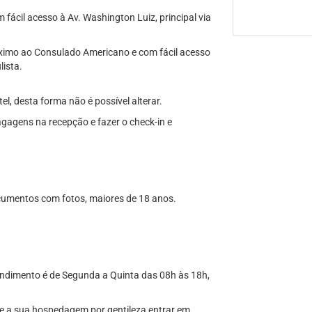
fácil acesso à Av. Washington Luiz, principal via
róximo ao Consulado Americano e com fácil acesso
lista.
el, desta forma não é possível alterar.
agagens na recepção e fazer o check-in e
cumentos com fotos, maiores de 18 anos.
tendimento é de Segunda a Quinta das 08h às 18h,
te a sua hospedagem por gentileza entrar em