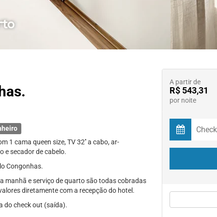
A partir de
has.
R$ 543,31
por noite
nheiro
 1 cama queen size, TV 32'' a cabo, ar-
to e secador de cabelo.
ulo Congonhas.
a manhã e serviço de quarto são todas cobradas
 valores diretamente com a recepção do hotel.
a do check out (saída).