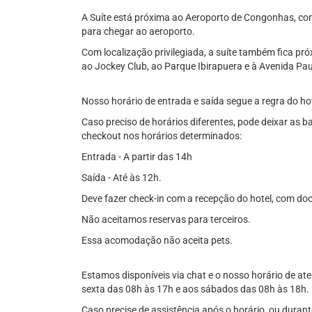
A Suíte está próxima ao Aeroporto de Congonhas, com 
para chegar ao aeroporto.
Com localização privilegiada, a suíte também fica p
ao Jockey Club, ao Parque Ibirapuera e à Avenida Pau
Nosso horário de entrada e saída segue a regra do hot
Caso preciso de horários diferentes, pode deixar as b
checkout nos horários determinados:
Entrada - A partir das 14h
Saída - Até às 12h.
Deve fazer check-in com a recepção do hotel, com do
Não aceitamos reservas para terceiros.
Essa acomodação não aceita pets.
Estamos disponíveis via chat e o nosso horário de a
sexta das 08h às 17h e aos sábados das 08h às 18h.
Caso precise de assistência após o horário, ou duran