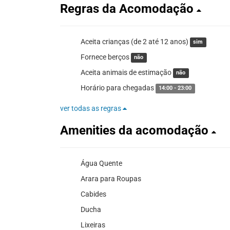
Regras da Acomodação
Aceita crianças (de 2 até 12 anos)
sim
Fornece berços
não
Aceita animais de estimação
não
Horário para chegadas
14:00 - 23:00
ver todas as regras
Amenities da acomodação
Água Quente
Arara para Roupas
Cabides
Ducha
Lixeiras