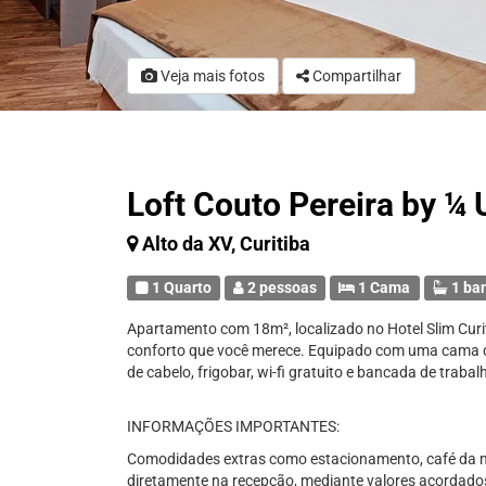
Veja mais fotos
Compartilhar
Loft Couto Pereira by ¼
Alto da XV, Curitiba
1 Quarto
2 pessoas
1 Cama
1 ba
Apartamento com 18m², localizado no Hotel Slim Curit
conforto que você merece. Equipado com uma cama de 
de cabelo, frigobar, wi-fi gratuito e bancada de trabal
INFORMAÇÕES IMPORTANTES:
Comodidades extras como estacionamento, café da m
diretamente na recepção, mediante valores acordados