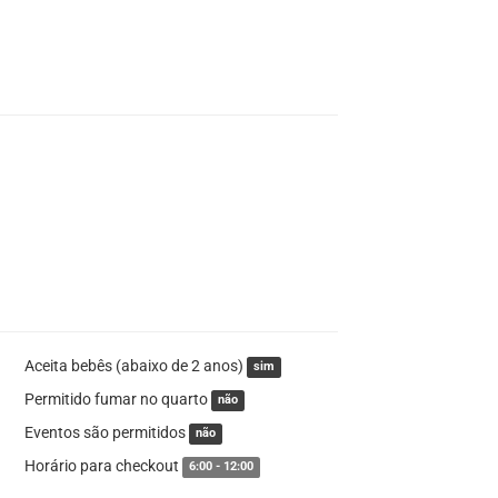
Aceita bebês (abaixo de 2 anos)
sim
Permitido fumar no quarto
não
Eventos são permitidos
não
Horário para checkout
6:00 - 12:00