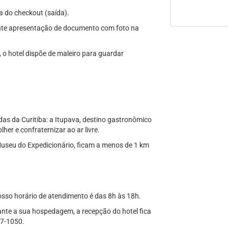
a do checkout (saída).
iante apresentação de documento com foto na
, o hotel dispõe de maleiro para guardar
as da Curitiba: a Itupava, destino gastronômico
er e confraternizar ao ar livre.
Museu do Expedicionário, ficam a menos de 1 km
osso horário de atendimento é das 8h às 18h.
ante a sua hospedagem, a recepção do hotel fica
17-1050.