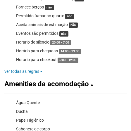
Fornece berços
não
Permitido fumar no quarto
não
Aceita animais de estimação
não
Eventos são permitidos
não
Horario de silêncio
20:00 - 7:00
Horário para chegadas
14:00 - 23:00
Horário para checkout
6:00 - 12:00
ver todas as regras
Amenities da acomodação
Água Quente
Ducha
Papel Higiênico
Sabonete de corpo