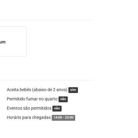
mum
Aceita bebês (abaixo de 2 anos)
sim
Permitido fumar no quarto
não
Eventos são permitidos
não
Horário para chegadas
14:00 - 23:00