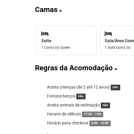
Camas
Suíte
Sala/Área Co
1 Cama (s) Queen
1 Sofá-cama (s)
Regras da Acomodação
Aceita crianças (de 2 até 12 anos)
sim
Fornece berços
não
Aceita animais de estimação
não
Horario de silêncio
17:00 - 7:00
Horário para checkout
6:00 - 12:00