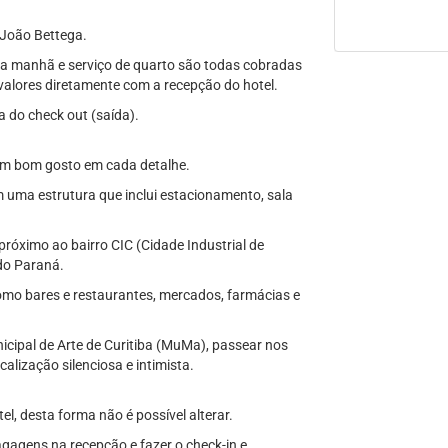
 João Bettega.
a manhã e serviço de quarto são todas cobradas
 valores diretamente com a recepção do hotel.
a do check out (saída).
o com bom gosto em cada detalhe.
uma estrutura que inclui estacionamento, sala
róximo ao bairro CIC (Cidade Industrial de
 do Paraná.
omo bares e restaurantes, mercados, farmácias e
icipal de Arte de Curitiba (MuMa), passear nos
calização silenciosa e intimista.
el, desta forma não é possível alterar.
agagens na recepção e fazer o check-in e