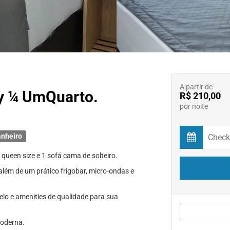
A partir de
by ¼ UmQuarto.
R$ 210,00
por noite
anheiro
ueen size e 1 sofá cama de solteiro.
além de um prático frigobar, micro-ondas e
elo e amenities de qualidade para sua
moderna.