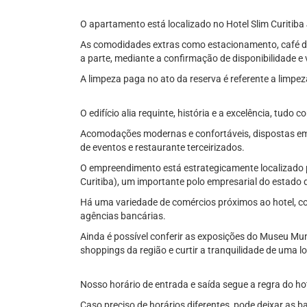
O apartamento está localizado no Hotel Slim Curitiba
As comodidades extras como estacionamento, café d
a parte, mediante a confirmação de disponibilidade e
A limpeza paga no ato da reserva é referente a limpez
O edifício alia requinte, história e a excelência, tud
Acomodações modernas e confortáveis, dispostas em 
de eventos e restaurante terceirizados.
O empreendimento está estrategicamente localizado p
Curitiba), um importante polo empresarial do estado
Há uma variedade de comércios próximos ao hotel, c
agências bancárias.
Ainda é possível conferir as exposições do Museu Mun
shoppings da região e curtir a tranquilidade de uma lo
Nosso horário de entrada e saída segue a regra do hot
Caso preciso de horários diferentes, pode deixar as b