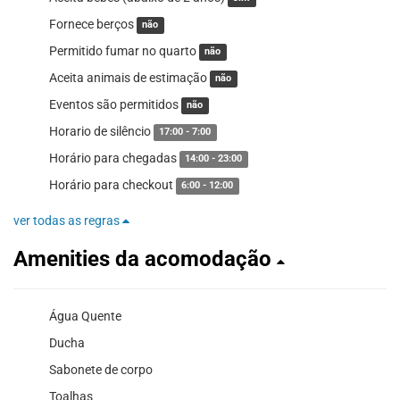
Fornece berços
não
Permitido fumar no quarto
não
Aceita animais de estimação
não
Eventos são permitidos
não
Horario de silêncio
17:00 - 7:00
Horário para chegadas
14:00 - 23:00
Horário para checkout
6:00 - 12:00
ver todas as regras
Amenities da acomodação
Água Quente
Ducha
Sabonete de corpo
Toalhas