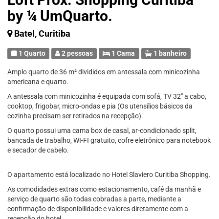
by ¼ UmQuarto.
Batel, Curitiba
1 Quarto
2 pessoas
1 Cama
1 banheiro
Amplo quarto de 36 m² divididos em antessala com minicozinha
americana e quarto.
A antessala com minicozinha é equipada com sofá, TV 32" a cabo,
cooktop, frigobar, micro-ondas e pia (Os utensílios básicos da
cozinha precisam ser retirados na recepção).
O quarto possui uma cama box de casal, ar-condicionado split,
bancada de trabalho, WI-FI gratuito, cofre eletrônico para notebook
e secador de cabelo.
O apartamento está localizado no Hotel Slaviero Curitiba Shopping.
As comodidades extras como estacionamento, café da manhã e
serviço de quarto são todas cobradas a parte, mediante a
confirmação de disponibilidade e valores diretamente com a
recepção do hotel.