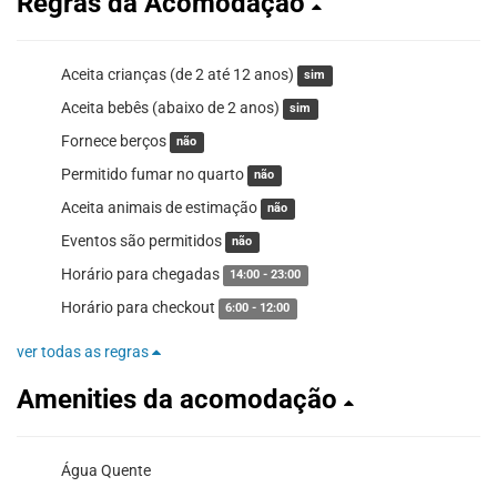
Regras da Acomodação
Aceita crianças (de 2 até 12 anos)
sim
Aceita bebês (abaixo de 2 anos)
sim
Fornece berços
não
Permitido fumar no quarto
não
Aceita animais de estimação
não
Eventos são permitidos
não
Horário para chegadas
14:00 - 23:00
Horário para checkout
6:00 - 12:00
ver todas as regras
Amenities da acomodação
Água Quente